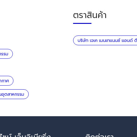
ตราสินค้า
บริษัท เจเค เมนเทแนนซ์ แอนด์ ดีไซ
หกรรม
อากาศ
านอุตสาหกรรม