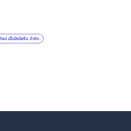
น์ เอ็นจิเนียริ่ง จำกัด